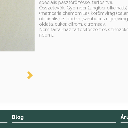
speciális pasztőrözéssel tartósítva.
Összetevők: Gyömbér (zingiber officinalis),
(matricaria chamomilla), körömvirág (cale
officinalis),és bodza (sambucus nigra)virá
oldata, cukor, citrom, citromsav.
Nem tartalmaz tartósítószert és színezéke
500ml.
Blog
Ár