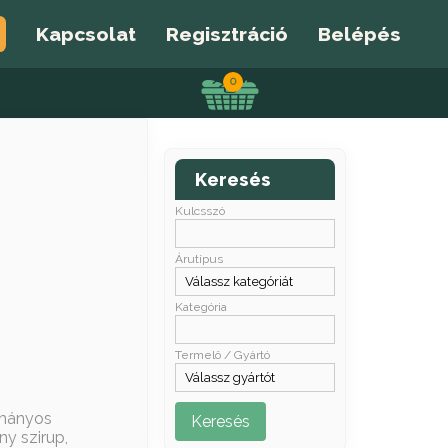
Kapcsolat
Regisztráció
Belépés
0
Keresés
Kulcsszó
Árutípus
Kategória
Termelő / Gyártó
ományos
y szirup,