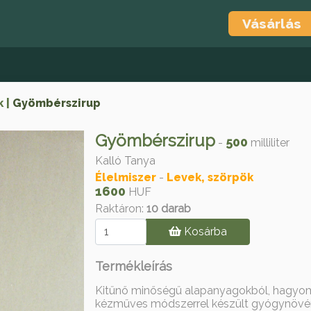
Vásárlás
k
Gyömbérszirup
Gyömbérszirup
500
-
milliliter
Kalló Tanya
Élelmiszer
-
Levek, szörpök
1600
HUF
Raktáron:
10 darab
Kosárba
Termékleírás
Kitűnő minőségű alapanyagokból, hagy
kézműves módszerrel készült gyógynövén