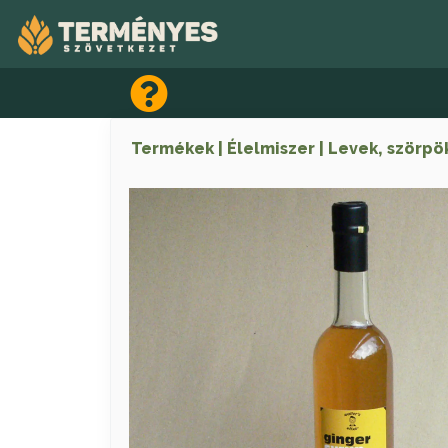
Termékek
Élelmiszer
Levek, szörpö