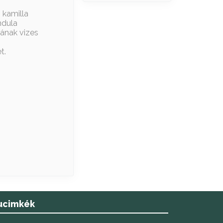
 kamilla
ndula
gának vizes
t.
ucimkék